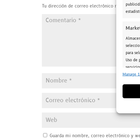
publici
Tu dirección de correo electrónico no será publ
estadís
Marke
Almacen
seleccio
para sel
Uso de p
servicio
Manage 1
Caract
Cotejo 
Vincular
informa
Utiliz
dispos
Guarda mi nombre, correo electrónico y w