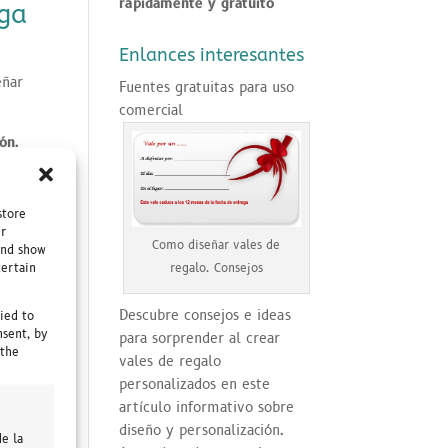
rápidamente y gratuito
rga
Enlances interesantes
eñar
Fuentes gratuitas para uso
comercial
ón.
store
ur
Como diseñar vales de
and show
certain
regalo. Consejos
Descubre consejos e ideas
ied to
nsent, by
para sorprender al crear
 the
vales de regalo
personalizados en este
artículo informativo sobre
diseño y personalización.
e la