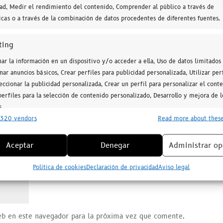
dad, Medir el rendimiento del contenido, Comprender al público a través de
icada.
Los campos obligatorios están marcados con
*
ticas o a través de la combinación de datos procedentes de diferentes fuentes.
ting
ar la información en un dispositivo y/o acceder a ella, Uso de datos limitados
nar anuncios básicos, Crear perfiles para publicidad personalizada, Utilizar per
eccionar la publicidad personalizada, Crear un perfil para personalizar el conte
erfiles para la selección de contenido personalizado, Desarrollo y mejora de l
s.
320 vendors
Read more about these
erísticas
Alway
Aceptar
Denegar
Administrar op
y combinación de datos procedentes de otras fuentes de información,
 diferentes dispositivos, Identificación de dispositivos en función de la
Política de cookies
Declaración de privacidad
Aviso legal
ción transmitida de forma automática.
ar datos de localización geográfica precisa, Identificar los
itivos en función de la información solicitada activamente.
eb en este navegador para la próxima vez que comente.