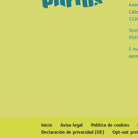
Andr
Call
1120
Tel
956
E-ma
apo
Inicio
Aviso legal
Política de cookies
Declaración de privacidad (UE)
Opt-out pre