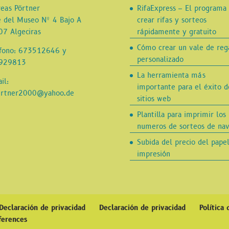
eas Pörtner
RifaExpress – El programa 
e del Museo Nº 4 Bajo A
crear rifas y sorteos
7 Algeciras
rápidamente y gratuito
Cómo crear un vale de reg
éfono: 673512646 y
personalizado
929813
La herramienta más
il:
importante para el éxito d
ertner2000@yahoo.de
sitios web
Plantilla para imprimir los
numeros de sorteos de nav
Subida del precio del pape
impresión
Declaración de privacidad
Declaración de privacidad
Política
ferences