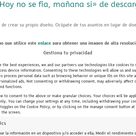
«Hoy no se fía, mañana si» de desca
o de crear su propio diseño. Ocúpate de tus asuntos en lugar de dis
no que utilice este
enlace
para obtener una imagen de alta resoluci
Gestiona tu privacidad
 resolución pincha aquí
e the best experiences, we and our partners use technologies like cookies to 
cess device information. Consenting to these technologies will allow us and o
to process personal data such as browsing behavior or unique IDs on this site 
stronómica
no dudes en contactar nos.
rsonalized ads. Not consenting or withdrawing consent, may adversely affect 
and functions.
ow to consent to the above or make granular choices. Your choices will be appl
 only. You can change your settings at any time, including withdrawing your co
 toggles on the Cookie Policy, or by clicking on the manage consent button at
 the screen.
tics
ar la información en un dispositivo y/o acceder a ella, Medir el rendimiento d