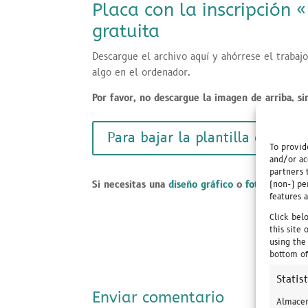
Placa con la inscripción 
gratuita
Descargue el archivo aquí y ahórrese el trabaj
algo en el ordenador.
Por favor, no descargue la imagen de arriba, si
Para bajar la plantilla en alta
To provid
and/or ac
partners 
Si necesitas una
diseño gráfico
o
fotografía ga
(non-) pe
features 
Click bel
this site
using the
bottom of
Statis
Enviar comentario
Almacen