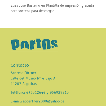
Elias Jose Basteiro
en
Plantilla de impresión gratuita
para sorteos para descargar
Contacto
Andreas Pörtner
Calle del Museo Nº 4 Bajo A
11207 Algeciras
Teléfono: 673512646 y 956929813
E-mail: apoertner2000@yahoo.de