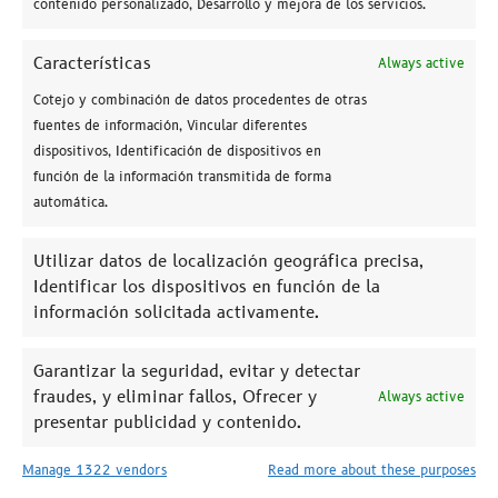
contenido personalizado, Desarrollo y mejora de los servicios.
Guarda mi nombre, correo electrónico y web en
Características
Always active
este navegador para la próxima vez que comente.
Cotejo y combinación de datos procedentes de otras
fuentes de información, Vincular diferentes
dispositivos, Identificación de dispositivos en
función de la información transmitida de forma
automática.
Utilizar datos de localización geográfica precisa,
Identificar los dispositivos en función de la
información solicitada activamente.
Garantizar la seguridad, evitar y detectar
Información interesante sobre el mundo
fraudes, y eliminar fallos, Ofrecer y
Always active
de la publicidad
presentar publicidad y contenido.
Aquí escribimos de diferentes temas del campo del
diseño gráfico, el mundo de impresión, y la
Manage 1322 vendors
Read more about these purposes
fotografía